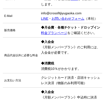
します。
info@crossfitjiyugaoka.com
E-Mail
LINE
・
お問い合わせフォーム
（本社）
◆月会費
・
各種チケット・ドロップイン
販売価格
料金プランページ
をご確認ください。
◆入会金
《月額メンバープラン》のご利用には、
入会金が必要です。
商品代金以外に必要な料金
◆消費税
消費税10％がかかります。
クレジットカード決済・店頭キャッシュ
お支払い方法
レス決済（物販のみ利用可能）
◆入会金
《月額メンバープラン》申込時に決済