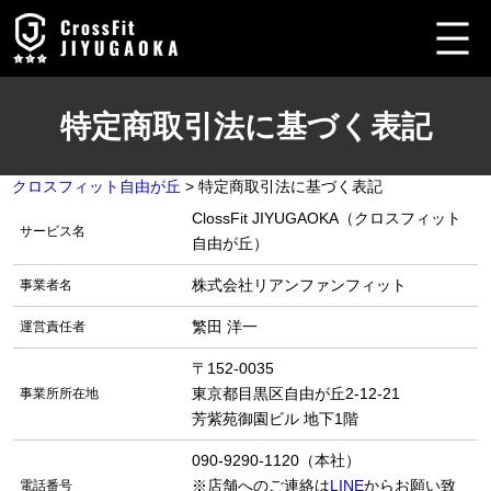
内
容
を
ス
キ
特定商取引法に基づく表記
ッ
プ
クロスフィット自由が丘
>
特定商取引法に基づく表記
ClossFit JIYUGAOKA（クロスフィット
サービス名
自由が丘）
株式会社リアンファンフィット
事業者名
繁田 洋一
運営責任者
〒152-0035
東京都目黒区自由が丘2-12-21
事業所所在地
芳紫苑御園ビル 地下1階
090-9290-1120（本社）
※店舗へのご連絡は
LINE
からお願い致
電話番号