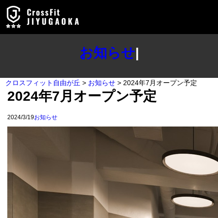
内
容
を
ス
キ
お知らせ
|
ッ
プ
クロスフィット自由が丘
>
お知らせ
>
2024年7月オープン予定
2024年7月オープン予定
2024/3/19
お知らせ